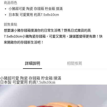
商品特色
合作金庫商業銀行
第一商業銀行
超商取貨付款
小豬超可愛 陶瓷 存錢箱 貯金箱 撲滿
華南商業銀行
彰化商業銀行
日本製 可愛實用 約高7.5x8x10cm
LINE Pay
上海商業儲蓄銀行
台北富邦商業銀行
國泰世華商業銀行
兆豐國際商業銀行
Apple Pay
銷售重點
臺灣中小企業銀行
台中商業銀行
想要讓小豬存錢箱撲滿你的日常生活嗎？野馬日式雜貨的高
匯豐（台灣）商業銀行
華泰商業銀行
街口支付
聯邦商業銀行
遠東國際商業銀行
7.5x8x10cm小豬陶瓷存錢箱，可愛又實用，讓儲蓄變得更有趣！快
元大商業銀行
永豐商業銀行
悠遊付
來開啟你的存錢新生活吧！
玉山商業銀行
星展（台灣）商業銀行
台新國際商業銀行
中國信託商業銀行
Google Pay
台灣樂天信用卡公司
ATM付款
詳細說明
相關推薦
運送方式
小豬超可愛 陶瓷 存錢箱 貯金箱 撲滿
全家取貨付款
日本製 可愛實用 約高7.5x8x10cm
每筆NT$65，滿NT$999(含以上)免運費
付款後全家取貨
每筆NT$65，滿NT$999(含以上)免運費