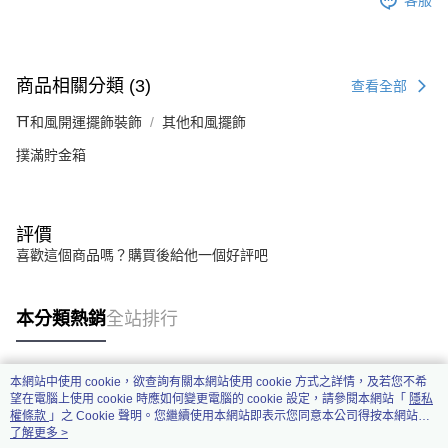
客服
商品相關分類 (3)
查看全部
⛩️和風開運擺飾裝飾
其他和風擺飾
撲滿貯金箱
評價
喜歡這個商品嗎？購買後給他一個好評吧
本分類熱銷
全站排行
本網站中使用 cookie，欲查詢有關本網站使用 cookie 方式之詳情，及若您不希
熱門標籤
望在電腦上使用 cookie 時應如何變更電腦的 cookie 設定，請參閱本網站「
隱私
權條款
」之 Cookie 聲明。您繼續使用本網站即表示您同意本公司得按本網站使
用條款之 Cookie 聲明使用 cookie。
了解更多 >