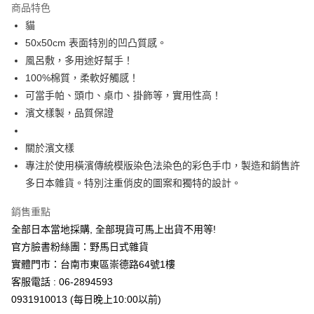
商品特色
合作金庫商業銀行
第一商業銀行
超商取貨付款
貓
華南商業銀行
彰化商業銀行
50x50cm 表面特別的凹凸質感。
LINE Pay
上海商業儲蓄銀行
台北富邦商業銀行
國泰世華商業銀行
兆豐國際商業銀行
風呂敷，多用途好幫手！
Apple Pay
臺灣中小企業銀行
台中商業銀行
100%棉質，柔軟好觸感！
匯豐（台灣）商業銀行
華泰商業銀行
可當手帕、頭巾、桌巾、掛飾等，實用性高！
街口支付
聯邦商業銀行
遠東國際商業銀行
濱文樣製，品質保證
元大商業銀行
永豐商業銀行
悠遊付
玉山商業銀行
星展（台灣）商業銀行
關於濱文樣
台新國際商業銀行
中國信託商業銀行
Google Pay
台灣樂天信用卡公司
專注於使用橫濱傳統模版染色法染色的彩色手巾，製造和銷售許
ATM付款
多日本雜貨。特別注重俏皮的圖案和獨特的設計。
運送方式
銷售重點
全部日本當地採購, 全部現貨可馬上出貨不用等!
全家取貨付款
官方臉書粉絲團：野馬日式雜貨
每筆NT$65，滿NT$999(含以上)免運費
實體門市：台南市東區崇德路64號1樓
付款後全家取貨
客服電話 : 06-2894593
每筆NT$65，滿NT$999(含以上)免運費
0931910013 (每日晚上10:00以前)