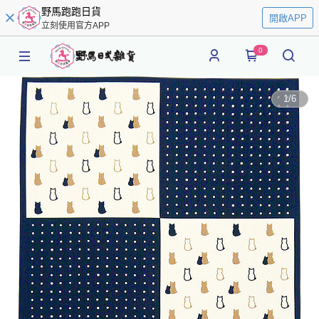
野馬跑跑日貨
開啟APP
立刻使用官方APP
0
1
/
6