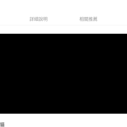
7-11取貨付款
每筆NT$65，滿NT$999(含以上)免運費
詳細說明
相關推薦
付款後7-11取貨
每筆NT$65，滿NT$999(含以上)免運費
宅配
每筆NT$100，滿NT$999(含以上)免運費
貓