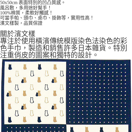
50x50cm 表面特別的凹凸質感。
風呂敷，多用途好幫手！
100%棉質，柔軟好觸感！
可當手帕、頭巾、桌巾、掛飾等，實用性高！
濱文樣製，品質保證
關於濱文樣
專注於使用橫濱傳統模版染色法染色的彩
色手巾，
製造和銷售許多日本雜貨。
特別
注重俏皮的圖案和獨特的設計。