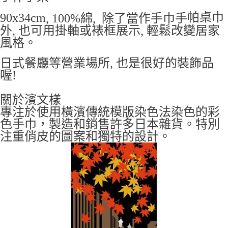
帕桌巾
90x34cm
, 100%綿, 除了當作手巾手
外, 也可用掛軸或裱框展示, 輕鬆改變居家
風格。
日式餐廳等營業場所, 也是很好的裝飾品
喔!
關於濱文樣
專注於使用橫濱傳統模版染色法染色的彩
色手巾，
製造和銷售許多日本雜貨。
特別
注重俏皮的圖案和獨特的設計。