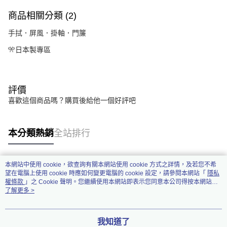
商品相關分類 (2)
手拭．屏風．掛軸．門簾
🎌日本製專區
評價
喜歡這個商品嗎？購買後給他一個好評吧
本分類熱銷
全站排行
本網站中使用 cookie，欲查詢有關本網站使用 cookie 方式之詳情，及若您不希
熱門標籤
望在電腦上使用 cookie 時應如何變更電腦的 cookie 設定，請參閱本網站「
隱私
權條款
」之 Cookie 聲明。您繼續使用本網站即表示您同意本公司得按本網站使
用條款之 Cookie 聲明使用 cookie。
了解更多 >
我知道了