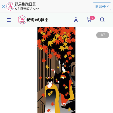
野馬跑跑日貨
開啟APP
立刻使用官方APP
0
1
/
7