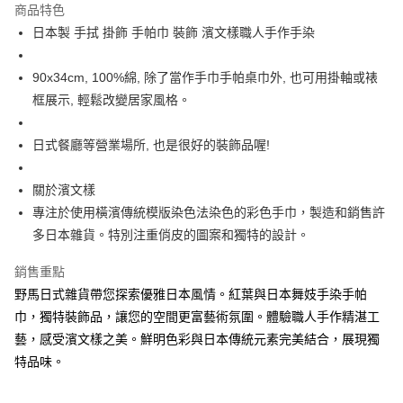
商品特色
合作金庫商業銀行
第一商業銀行
超商取貨付款
日本製 手拭 掛飾 手帕巾 裝飾 濱文樣職人手作手染
華南商業銀行
彰化商業銀行
LINE Pay
上海商業儲蓄銀行
台北富邦商業銀行
國泰世華商業銀行
兆豐國際商業銀行
90x34cm, 100%綿, 除了當作手巾手帕桌巾外, 也可用掛軸或裱
Apple Pay
臺灣中小企業銀行
台中商業銀行
框展示, 輕鬆改變居家風格。
匯豐（台灣）商業銀行
華泰商業銀行
街口支付
聯邦商業銀行
遠東國際商業銀行
日式餐廳等營業場所, 也是很好的裝飾品喔!
元大商業銀行
永豐商業銀行
悠遊付
玉山商業銀行
星展（台灣）商業銀行
關於濱文樣
台新國際商業銀行
中國信託商業銀行
Google Pay
台灣樂天信用卡公司
專注於使用橫濱傳統模版染色法染色的彩色手巾，製造和銷售許
ATM付款
多日本雜貨。特別注重俏皮的圖案和獨特的設計。
運送方式
銷售重點
野馬日式雜貨帶您探索優雅日本風情。紅葉與日本舞妓手染手帕
全家取貨付款
巾，獨特裝飾品，讓您的空間更富藝術氛圍。體驗職人手作精湛工
每筆NT$65，滿NT$999(含以上)免運費
藝，感受濱文樣之美。鮮明色彩與日本傳統元素完美結合，展現獨
付款後全家取貨
特品味。
每筆NT$65，滿NT$999(含以上)免運費