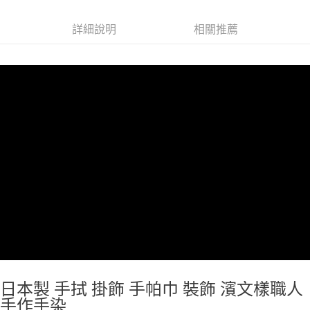
7-11取貨付款
每筆NT$65，滿NT$999(含以上)免運費
詳細說明
相關推薦
付款後7-11取貨
每筆NT$65，滿NT$999(含以上)免運費
宅配
每筆NT$100，滿NT$999(含以上)免運費
日本製 手拭 掛飾 手帕巾 裝飾
濱文樣
職人
手作手染