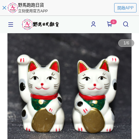
野馬跑跑日貨
開啟APP
立刻使用官方APP
0
1
/
6