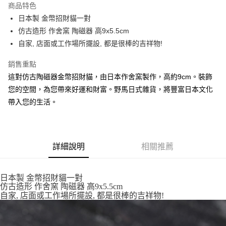
商品特色
合作金庫商業銀行
第一商業銀行
超商取貨付款
日本製 金幣招財貓一對
華南商業銀行
彰化商業銀行
仿古造形 作舍窯 陶磁器 高9x5.5cm
LINE Pay
上海商業儲蓄銀行
台北富邦商業銀行
國泰世華商業銀行
兆豐國際商業銀行
自家, 店面或工作場所擺設, 都是很棒的吉祥物!
Apple Pay
臺灣中小企業銀行
台中商業銀行
銷售重點
匯豐（台灣）商業銀行
華泰商業銀行
街口支付
聯邦商業銀行
遠東國際商業銀行
這對仿古陶磁器金幣招財貓，由日本作舍窯製作，高約9cm。裝飾
元大商業銀行
永豐商業銀行
悠遊付
您的空間，為您帶來好運和財富。野馬日式雜貨，將豐富日本文化
玉山商業銀行
星展（台灣）商業銀行
帶入您的生活。
台新國際商業銀行
中國信託商業銀行
Google Pay
台灣樂天信用卡公司
ATM付款
詳細說明
相關推薦
運送方式
全家取貨付款
日本製 金幣招財貓一對
每筆NT$65，滿NT$999(含以上)免運費
仿古造形 作舍窯 陶磁器 高9x5.5cm
自家, 店面或工作場所擺設, 都是很棒的吉祥物!
付款後全家取貨
每筆NT$65，滿NT$999(含以上)免運費