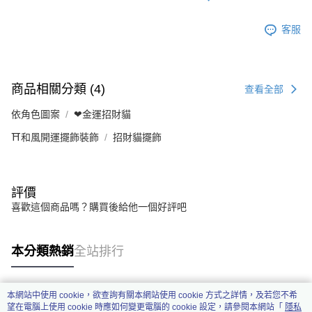
客服
商品相關分類 (4)
查看全部
依角色圖案
❤金運招財貓
⛩️和風開運擺飾裝飾
招財貓擺飾
評價
喜歡這個商品嗎？購買後給他一個好評吧
本分類熱銷
全站排行
本網站中使用 cookie，欲查詢有關本網站使用 cookie 方式之詳情，及若您不希
熱門標籤
望在電腦上使用 cookie 時應如何變更電腦的 cookie 設定，請參閱本網站「
隱私