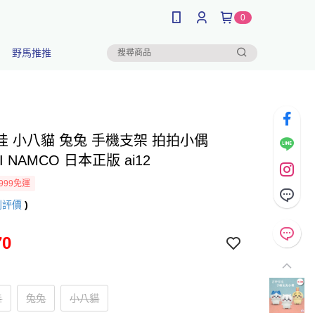
0
野馬推推
哇 小八貓 兔兔 手機支架 拍拍小偶
I NAMCO 日本正版 ai12
999免運
則評價
)
70
哇
兔兔
小八貓