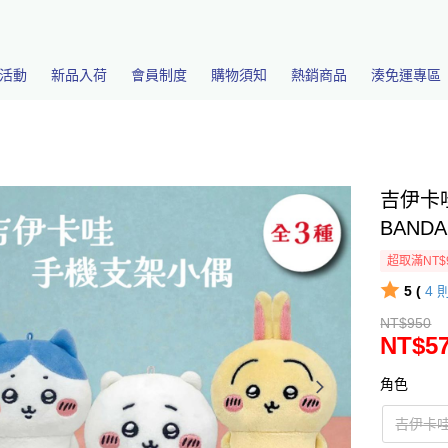
活動
新品入荷
會員制度
購物須知
熱銷商品
湊免運專區
吉伊卡
BANDA
超取滿NT$
5 (
4
NT$950
NT$5
角色
吉伊卡