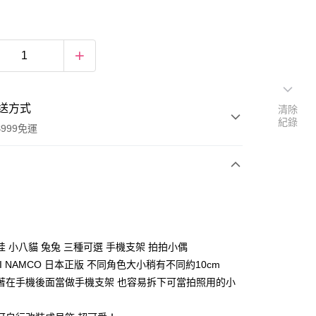
送方式
清除
紀錄
999免運
次付款
期付款
0 利率 每期
NT$190
21家銀行
哇 小八貓 兔兔 三種可選 手機支架 拍拍小偶
庫商業銀行
第一商業銀行
AI NAMCO 日本正版 不同角色大小稍有不同約10cm
付款
業銀行
彰化商業銀行
著在手機後面當做手機支架 也容易拆下可當拍照用的小
業儲蓄銀行
台北富邦商業銀行
華商業銀行
兆豐國際商業銀行