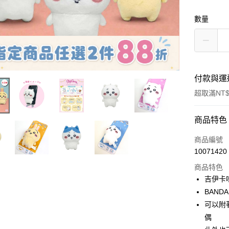
數量
付款與運
超取滿NT$
付款方式
商品特色
信用卡一
商品編號
10071420
信用卡分
商品特色
3 期 
吉伊卡
合作金
BAND
超商取貨
華南商
可以附
LINE Pay
上海商
偶
國泰世