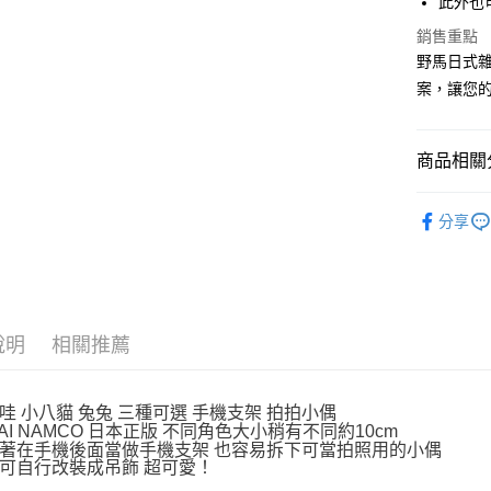
此外也
Apple Pay
臺灣中
匯豐（
銷售重點
街口支付
聯邦商
野馬日式雜
元大商
悠遊付
案，讓您
玉山商
台新國
Google Pa
台灣樂
商品相關分
ATM付款
依角色圖
分享
運送方式
💡日常小確
🎁【限時特
全家取貨
每筆NT$6
說明
相關推薦
付款後全
每筆NT$6
哇 小八貓 兔兔 三種可選 手機支架 拍拍小偶
7-11取貨
DAI NAMCO 日本正版 不同角色大小稍有不同約10cm
每筆NT$6
著在手機後面當做手機支架 也容易拆下可當拍照用的小偶
可自行改裝成吊飾 超可愛！
付款後7-1