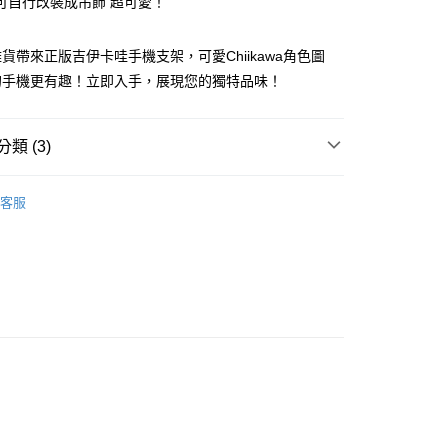
可自行改裝成吊飾 超可愛！
小企業銀行
台中商業銀行
台灣）商業銀行
華泰商業銀行
業銀行
遠東國際商業銀行
貨帶來正版吉伊卡哇手機支架，可愛Chiikawa角色圖
業銀行
永豐商業銀行
的手機更有趣！立即入手，展現您的獨特品味！
業銀行
星展（台灣）商業銀行
際商業銀行
中國信託商業銀行
y
天信用卡公司
類 (3)
案
Chiikawa｜吉伊卡哇
客服
幸 | 生活雜貨
手機配件
價】8/1~8/16 指定商品任選2件88折
付款
5，滿NT$999(含以上)免運費
家取貨
5，滿NT$999(含以上)免運費
付款
5，滿NT$999(含以上)免運費
1取貨