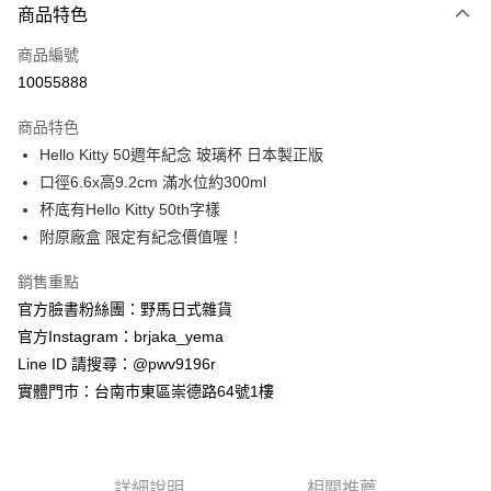
商品特色
信用卡一次付款
商品編號
信用卡分期付款
10055888
3 期 0 利率 每期
NT$118
21家銀行
商品特色
合作金庫商業銀行
第一商業銀行
超商取貨付款
Hello Kitty 50週年紀念 玻璃杯 日本製正版
華南商業銀行
彰化商業銀行
口徑6.6x高9.2cm 滿水位約300ml
LINE Pay
上海商業儲蓄銀行
台北富邦商業銀行
國泰世華商業銀行
兆豐國際商業銀行
杯底有Hello Kitty 50th字樣
Apple Pay
臺灣中小企業銀行
台中商業銀行
附原廠盒 限定有紀念價值喔！
匯豐（台灣）商業銀行
華泰商業銀行
街口支付
聯邦商業銀行
遠東國際商業銀行
銷售重點
元大商業銀行
永豐商業銀行
悠遊付
官方臉書粉絲團：野馬日式雜貨
玉山商業銀行
星展（台灣）商業銀行
官方Instagram：brjaka_yema
台新國際商業銀行
中國信託商業銀行
Google Pay
Line ID 請搜尋：@pwv9196r
台灣樂天信用卡公司
ATM付款
實體門市：台南市東區崇德路64號1樓
運送方式
全家取貨付款
詳細說明
相關推薦