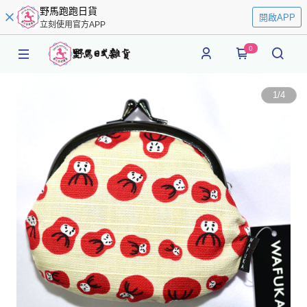
野馬跑跑日貨
開啟APP
立刻使用官方APP
0
1
/
4