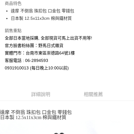
商品特色
合作金庫商業銀行
第一商業銀行
超商取貨付款
達摩 不倒翁 珠扣包 口金包 零錢包
華南商業銀行
彰化商業銀行
日本製 12.5x11x3cm 棉與鐵材質
LINE Pay
上海商業儲蓄銀行
台北富邦商業銀行
國泰世華商業銀行
兆豐國際商業銀行
Apple Pay
銷售重點
臺灣中小企業銀行
台中商業銀行
全部日本當地採購, 全部現貨可馬上出貨不用等!
匯豐（台灣）商業銀行
華泰商業銀行
街口支付
聯邦商業銀行
遠東國際商業銀行
官方臉書粉絲團：野馬日式雜貨
元大商業銀行
永豐商業銀行
悠遊付
實體門市：台南市東區崇德路64號1樓
玉山商業銀行
星展（台灣）商業銀行
客服電話 : 06-2894593
台新國際商業銀行
中國信託商業銀行
Google Pay
0931910013 (每日晚上10:00以前)
台灣樂天信用卡公司
ATM付款
運送方式
詳細說明
相關推薦
全家取貨付款
每筆NT$65，滿NT$999(含以上)免運費
達摩 不倒翁 珠扣包 口金包 零錢包
日本製 12.5x11x3cm 棉與鐵材質
付款後全家取貨
每筆NT$65，滿NT$999(含以上)免運費