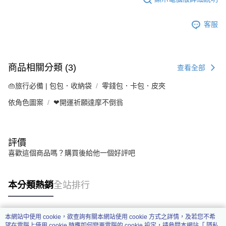
客服
商品相關分類 (3)
查看全部
👜旅行必備 | 包包．收納袋
零錢包．卡包．皮夾
依角色圖案
❤開運祈願達摩不倒翁
評價
喜歡這個商品嗎？購買後給他一個好評吧
本分類熱銷
全站排行
本網站中使用 cookie，欲查詢有關本網站使用 cookie 方式之詳情，及若您不希
熱門標籤
望在電腦上使用 cookie 時應如何變更電腦的 cookie 設定，請參閱本網站「
隱私