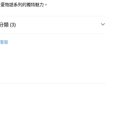
業銀行
星展（台灣）商業銀行
受夏物語系列的獨特魅力。
際商業銀行
中國信託商業銀行
y
天信用卡公司
類 (3)
運擺飾裝飾
其他和風擺飾
客服
來 | 蚊香器
付款
專區
5，滿NT$999(含以上)免運費
家取貨
5，滿NT$999(含以上)免運費
付款
器
5，滿NT$999(含以上)免運費
1取貨
5，滿NT$999(含以上)免運費
00，滿NT$999(含以上)免運費