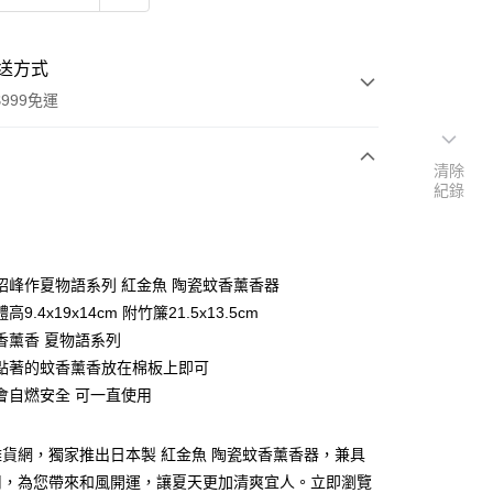
送方式
999免運
清除
紀錄
次付款
期付款
0 利率 每期
NT$351
21家銀行
昭峰作夏物語系列 紅金魚 陶瓷蚊香薰香器
庫商業銀行
第一商業銀行
9.4x19x14cm 附竹簾21.5x13.5cm
付款
業銀行
彰化商業銀行
香薰香 夏物語系列
業儲蓄銀行
台北富邦商業銀行
點著的蚊香薰香放在棉板上即可
華商業銀行
兆豐國際商業銀行
會自燃安全 可一直使用
小企業銀行
台中商業銀行
台灣）商業銀行
華泰商業銀行
業銀行
遠東國際商業銀行
貨網，獨家推出日本製 紅金魚 陶瓷蚊香薰香器，兼具
業銀行
永豐商業銀行
用，為您帶來和風開運，讓夏天更加清爽宜人。立即瀏覽