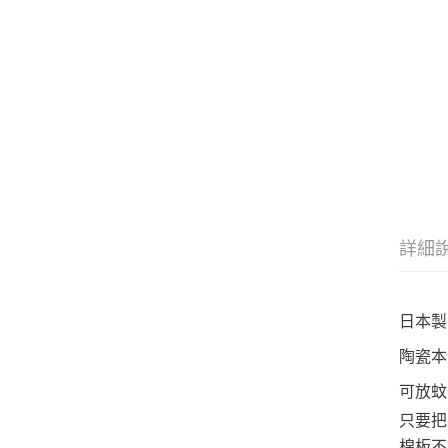
詳細
日本製
陶瓷本體
可放
只要把
棉板不