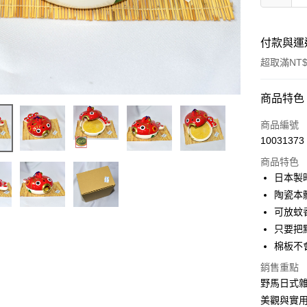
付款與運
超取滿NT$
付款方式
商品特色
信用卡一
商品編號
10031373
信用卡分
商品特色
3 期 
日本製
合作金
陶瓷本體高
超商取貨
華南商
可放蚊
LINE Pay
上海商
只要把
國泰世
棉板不
Apple Pay
臺灣中
匯豐（
銷售重點
街口支付
聯邦商
野馬日式雜
元大商
悠遊付
美觀與實