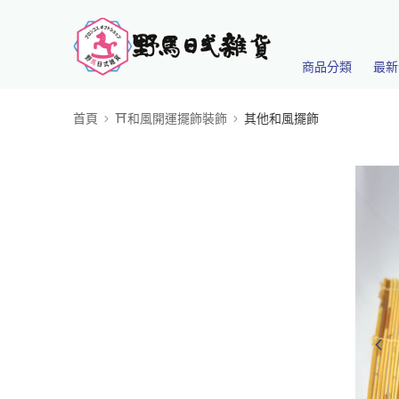
商品分類
最新
首頁
⛩️和風開運擺飾裝飾
其他和風擺飾