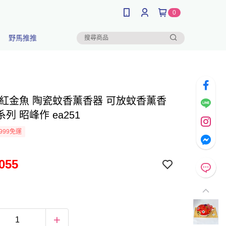
0
野馬推推
 紅金魚 陶瓷蚊香薰香器 可放蚊香薰香
列 昭峰作 ea251
999免運
055