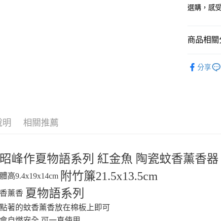
玉山商
選購，感
台新國
Google Pa
台灣樂
ATM付款
商品相關分
⛩️和風開
運送方式
分享
🦟蚊子不敢
全家取貨
🎌日本製
每筆NT$6
付款後全
說明
相關推薦
每筆NT$6
7-11取貨
昭峰作夏物語系列
紅金魚 陶瓷蚊香薰香
每筆NT$6
附竹
簾21.5x13.5cm
付款後7-1
高9.4x19x14cm
每筆NT$6
夏物語系列
蚊香薰香
宅配
點著的蚊香薰香放在棉板上即可
每筆NT$1
會自燃安全 可一直使用