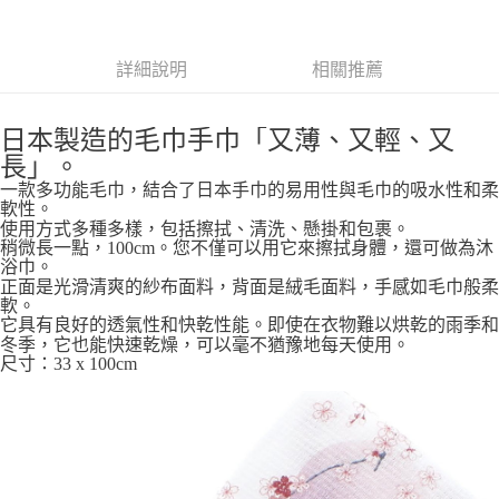
7-11取貨付款
每筆NT$65，滿NT$999(含以上)免運費
詳細說明
相關推薦
付款後7-11取貨
日本製造的毛巾手巾「又薄、又輕、又
每筆NT$65，滿NT$999(含以上)免運費
長」。
宅配
一款多功能毛巾，結合了日本手巾的易用性與毛巾的吸水性和柔
每筆NT$100，滿NT$999(含以上)免運費
軟性。
使用方式多種多樣，包括擦拭、清洗、懸掛和包裹。
稍微長一點，100cm。您不僅可以用它來擦拭身體，還可做為沐
浴巾。
正面是光滑清爽的紗布面料，背面是絨毛面料，手感如毛巾般柔
軟。
它具有良好的透氣性和快乾性能。即使在衣物難以烘乾的雨季和
冬季，它也能快速乾燥，可以毫不猶豫地每天使用。
尺寸：33 x 100cm