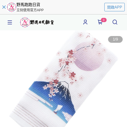
野馬跑跑日貨
開啟APP
立刻使用官方APP
0
1
/
9