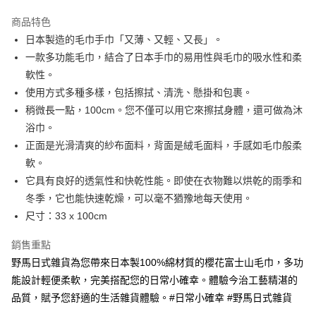
3 期 0 利率 每期
NT$71
21家銀行
商品特色
合作金庫商業銀行
第一商業銀行
超商取貨付款
日本製造的毛巾手巾「又薄、又輕、又長」。
華南商業銀行
彰化商業銀行
一款多功能毛巾，結合了日本手巾的易用性與毛巾的吸水性和柔
LINE Pay
上海商業儲蓄銀行
台北富邦商業銀行
國泰世華商業銀行
兆豐國際商業銀行
軟性。
Apple Pay
臺灣中小企業銀行
台中商業銀行
使用方式多種多樣，包括擦拭、清洗、懸掛和包裹。
匯豐（台灣）商業銀行
華泰商業銀行
稍微長一點，100cm。您不僅可以用它來擦拭身體，還可做為沐
街口支付
聯邦商業銀行
遠東國際商業銀行
浴巾。
元大商業銀行
永豐商業銀行
悠遊付
正面是光滑清爽的紗布面料，背面是絨毛面料，手感如毛巾般柔
玉山商業銀行
星展（台灣）商業銀行
軟。
台新國際商業銀行
中國信託商業銀行
Google Pay
台灣樂天信用卡公司
它具有良好的透氣性和快乾性能。即使在衣物難以烘乾的雨季和
ATM付款
冬季，它也能快速乾燥，可以毫不猶豫地每天使用。
尺寸：33 x 100cm
運送方式
銷售重點
全家取貨付款
野馬日式雜貨為您帶來日本製100%綿材質的櫻花富士山毛巾，多功
每筆NT$65，滿NT$999(含以上)免運費
能設計輕便柔軟，完美搭配您的日常小確幸。體驗今治工藝精湛的
付款後全家取貨
品質，賦予您舒適的生活雜貨體驗。#日常小確幸 #野馬日式雜貨
每筆NT$65，滿NT$999(含以上)免運費